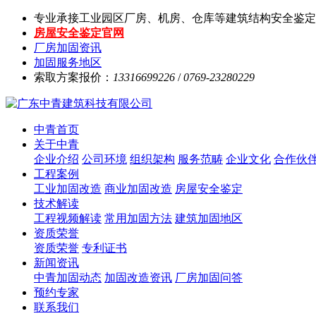
专业承接工业园区厂房、机房、仓库等建筑结构安全鉴定
房屋安全鉴定官网
厂房加固资讯
加固服务地区
索取方案报价：
13316699226
/
0769-23280229
中青首页
关于中青
企业介绍
公司环境
组织架构
服务范畴
企业文化
合作伙
工程案例
工业加固改造
商业加固改造
房屋安全鉴定
技术解读
工程视频解读
常用加固方法
建筑加固地区
资质荣誉
资质荣誉
专利证书
新闻资讯
中青加固动态
加固改造资讯
厂房加固问答
预约专家
联系我们