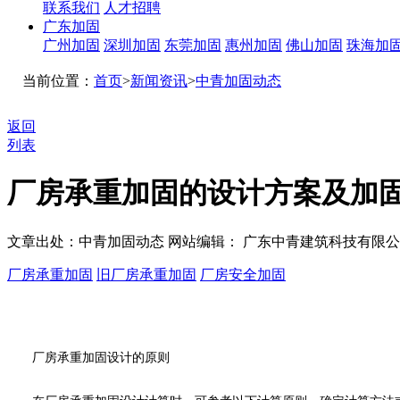
联系我们
人才招聘
广东加固
广州加固
深圳加固
东莞加固
惠州加固
佛山加固
珠海加
当前位置：
首页
>
新闻资讯
>
中青加固动态
返回
列表
厂房承重加固的设计方案及加
文章出处：中青加固动态
网站编辑： 广东中青建筑科技有限
厂房承重加固
旧厂房承重加固
厂房安全加固
厂房承重加固
设计的原则