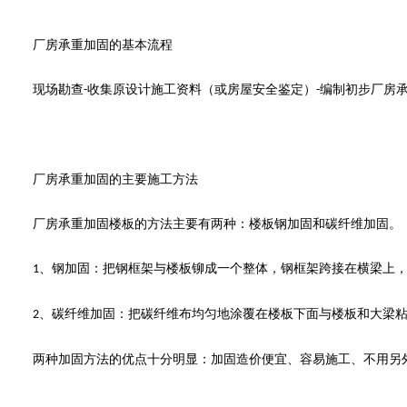
厂房
承重加固的基本流程
现场勘查
收集原设计施工资料（或房屋安全鉴定）
编制初步
厂房
-
-
厂房
承重加固的主要施工方法
厂房承重加固楼板的方法主要有两种：楼板钢加固和碳纤维加固。
、钢加固：把钢框架与楼板铆成一个整体，钢框架跨接在横梁上
1
、碳纤维加固：把碳纤维布均匀地涂覆在楼板下面与楼板和大梁
2
两种加固方法的优点十分明显：加固造价便宜、容易施工、不用另