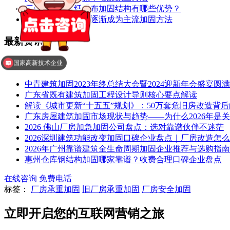
厂房加固中碳纤维布加固结构有哪些优势？
厂房碳纤维布加固逐渐成为主流加固方法
最新
资讯
国家高新技术企业
中青建筑加固2023年终总结大会暨2024迎新年会盛宴圆
广东省既有建筑加固工程设计导则核心要点解读
解读《城市更新“十五五”规划》：50万套危旧房改造背
广东房屋建筑加固市场现状与趋势——为什么2026年是
2026 佛山厂房加急加固公司盘点：选对靠谱伙伴不迷茫
2026深圳建筑功能改变加固口碑企业盘点｜厂房改造怎么
2026年广州靠谱建筑全生命周期加固企业推荐与选购指南
惠州仓库钢结构加固哪家靠谱？收费合理口碑企业盘点
在线咨询
免费电话
标签：
厂房承重加固
旧厂房承重加固
厂房安全加固
立即开启您的互联网营销之旅