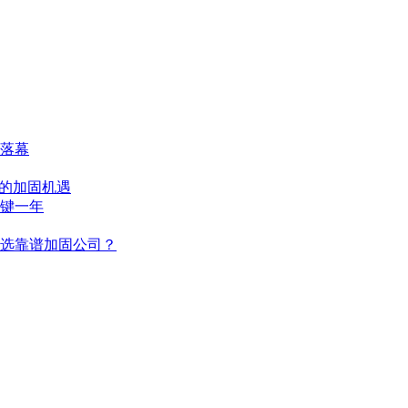
满落幕
后的加固机遇
关键一年
选靠谱加固公司？​