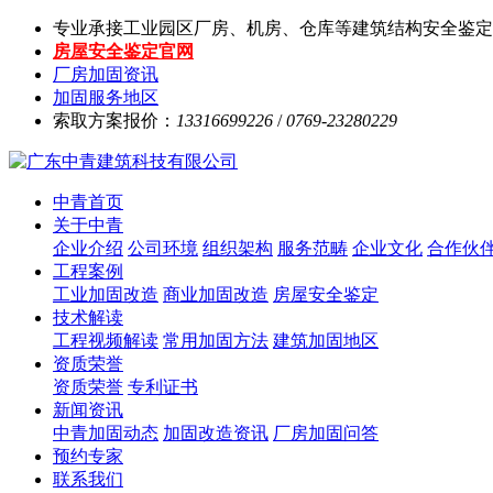
专业承接工业园区厂房、机房、仓库等建筑结构安全鉴定
房屋安全鉴定官网
厂房加固资讯
加固服务地区
索取方案报价：
13316699226
/
0769-23280229
中青首页
关于中青
企业介绍
公司环境
组织架构
服务范畴
企业文化
合作伙
工程案例
工业加固改造
商业加固改造
房屋安全鉴定
技术解读
工程视频解读
常用加固方法
建筑加固地区
资质荣誉
资质荣誉
专利证书
新闻资讯
中青加固动态
加固改造资讯
厂房加固问答
预约专家
联系我们