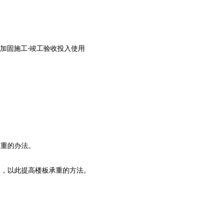
加固
施工
竣工验收投入使用
-
承重的办法。
上，以此提高楼板承重的方法。