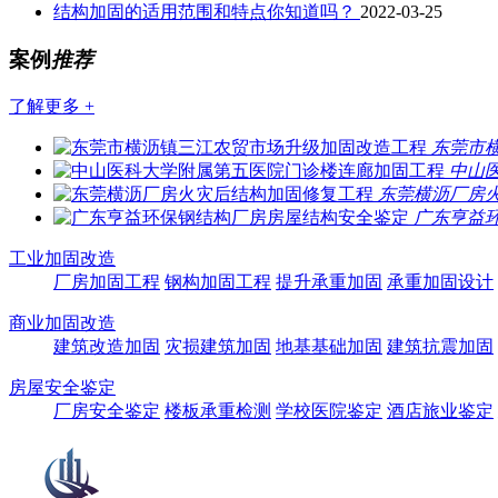
结构加固的适用范围和特点你知道吗？
2022-03-25
案例
推荐
了解更多 +
东莞市
中山
东莞横沥厂房
广东亨益
工业加固改造
厂房加固工程
钢构加固工程
提升承重加固
承重加固设计
商业加固改造
建筑改造加固
灾损建筑加固
地基基础加固
建筑抗震加固
房屋安全鉴定
厂房安全鉴定
楼板承重检测
学校医院鉴定
酒店旅业鉴定