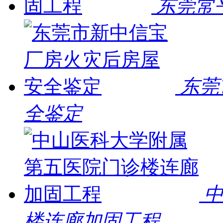
东莞常
东莞
全鉴定
楼连廊加固工程