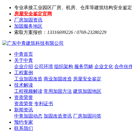
专业承接工业园区厂房、机房、仓库等建筑结构安全鉴定
房屋安全鉴定官网
厂房加固资讯
加固服务地区
索取方案报价：
13316699226
/
0769-23280229
中青首页
关于中青
企业介绍
公司环境
组织架构
服务范畴
企业文化
合作伙
工程案例
工业加固改造
商业加固改造
房屋安全鉴定
技术解读
工程视频解读
常用加固方法
建筑加固地区
资质荣誉
资质荣誉
专利证书
新闻资讯
中青加固动态
加固改造资讯
厂房加固问答
预约专家
联系我们