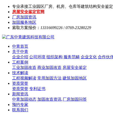
专业承接工业园区厂房、机房、仓库等建筑结构安全鉴定
房屋安全鉴定官网
厂房加固资讯
加固服务地区
索取方案报价：
13316699226
/
0769-23280229
中青首页
关于中青
企业介绍
公司环境
组织架构
服务范畴
企业文化
合作伙
工程案例
工业加固改造
商业加固改造
房屋安全鉴定
技术解读
工程视频解读
常用加固方法
建筑加固地区
资质荣誉
资质荣誉
专利证书
新闻资讯
中青加固动态
加固改造资讯
厂房加固问答
预约专家
联系我们