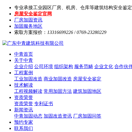
专业承接工业园区厂房、机房、仓库等建筑结构安全鉴定
房屋安全鉴定官网
厂房加固资讯
加固服务地区
索取方案报价：
13316699226
/
0769-23280229
中青首页
关于中青
企业介绍
公司环境
组织架构
服务范畴
企业文化
合作伙
工程案例
工业加固改造
商业加固改造
房屋安全鉴定
技术解读
工程视频解读
常用加固方法
建筑加固地区
资质荣誉
资质荣誉
专利证书
新闻资讯
中青加固动态
加固改造资讯
厂房加固问答
预约专家
联系我们