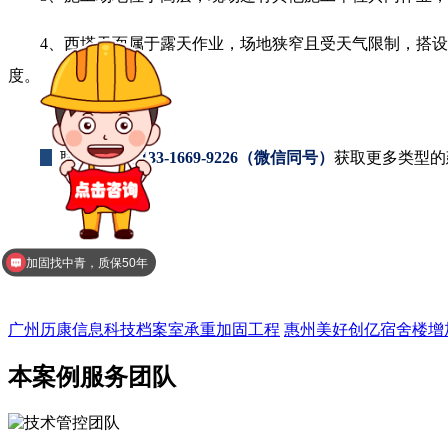
4、西塔天面属于露天作业，场地狭窄且受天气限制，搭设
度。
联系
冼小姐133-1669-9226（微信同号）
获取更多类型
加固找中青，质保50年
​广州历康信息科技档案室承重加固工程
惠州美好创亿宿舍楼增
本案例服务团队