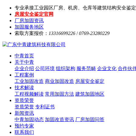
专业承接工业园区厂房、机房、仓库等建筑结构安全鉴定
房屋安全鉴定官网
厂房加固资讯
加固服务地区
索取方案报价：
13316699226
/
0769-23280229
中青首页
关于中青
企业介绍
公司环境
组织架构
服务范畴
企业文化
合作伙
工程案例
工业加固改造
商业加固改造
房屋安全鉴定
技术解读
工程视频解读
常用加固方法
建筑加固地区
资质荣誉
资质荣誉
专利证书
新闻资讯
中青加固动态
加固改造资讯
厂房加固问答
预约专家
联系我们