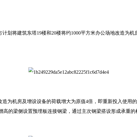
划将建筑东塔19楼和20楼将约1000平方米办公场地改造为
改造为机房及增设设备的荷载增大为原值4倍，即重新投入使用的机房活
于增高的梁侧设置预埋板连接钢梁，通过主次钢梁搭设形成承重的