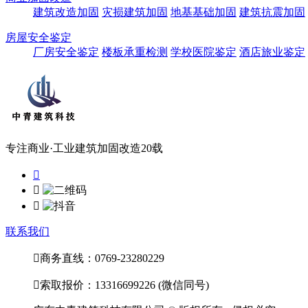
建筑改造加固
灾损建筑加固
地基基础加固
建筑抗震加固
房屋安全鉴定
厂房安全鉴定
楼板承重检测
学校医院鉴定
酒店旅业鉴定
专注商业·工业建筑加固改造20载



联系我们

商务直线：0769-23280229

索取报价：13316699226 (微信同号)