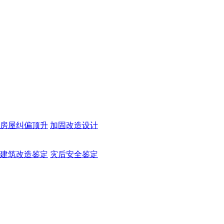
房屋纠偏顶升
加固改造设计
建筑改造鉴定
灾后安全鉴定