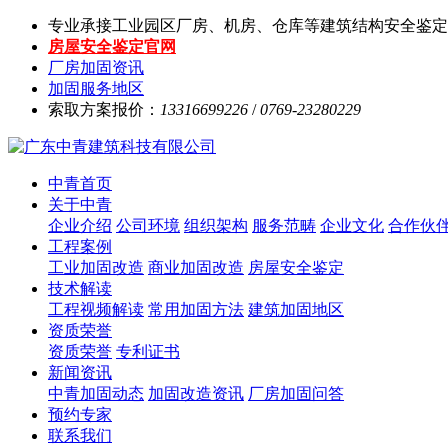
专业承接工业园区厂房、机房、仓库等建筑结构安全鉴定
房屋安全鉴定官网
厂房加固资讯
加固服务地区
索取方案报价：
13316699226
/
0769-23280229
中青首页
关于中青
企业介绍
公司环境
组织架构
服务范畴
企业文化
合作伙
工程案例
工业加固改造
商业加固改造
房屋安全鉴定
技术解读
工程视频解读
常用加固方法
建筑加固地区
资质荣誉
资质荣誉
专利证书
新闻资讯
中青加固动态
加固改造资讯
厂房加固问答
预约专家
联系我们